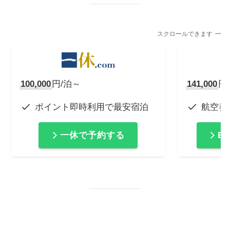
スクロールできます
100,000
円/泊～
141,000
円
ポイント即時利用で最安宿泊
航空券
一休で予約する
E