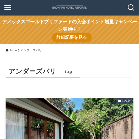
アメックスゴールドプリファードの入会ポイント増量キャンペー
ン実施中！
詳細記事を見る
Home
アンダーズバリ
アンダーズバリ
– tag –
バリ島