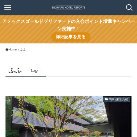
アメックスゴールドプリファードの入会ポイント増量キャンペー
ン実施中！
詳細記事を見る
Home
ふふ
ふふ
– tag –
関東 (東京以外)