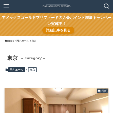
アメックスゴールドプリファードの入会ポイント増量キャンペー
ン実施中！
詳細記事を見る
Home
国内ホテル
東京
東京
– category –
国内ホテル
東京
東京